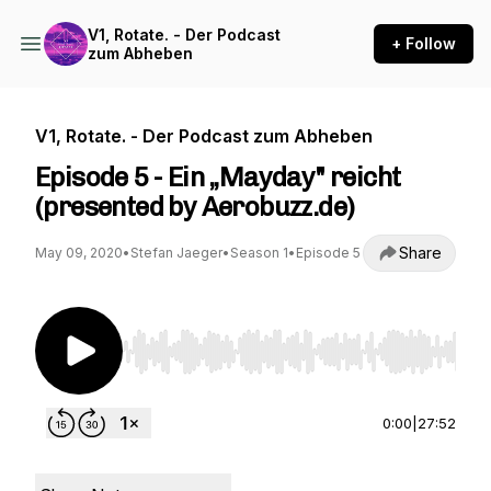
V1, Rotate. - Der Podcast
+ Follow
zum Abheben
V1, Rotate. - Der Podcast zum Abheben
Episode 5 - Ein „Mayday" reicht
(presented by Aerobuzz.de)
Share
May 09, 2020
•
Stefan Jaeger
•
Season 1
•
Episode 5
Use Left/Right to seek, Home/End to jump to st
0:00
|
27:52